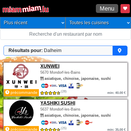
Menu
Résultats pour:
Dalheim
XUNWEI
5670 Mondorf-les-Bains
asiatique, chinoise, japonaise, sushi
(28)
précommande
min: 40.00 €
YASHIKI SUSHI
5637 Mondorf-les-Bains
asiatique, chinoise, japonaise, sushi
(25)
précommande
min: 35.00 €