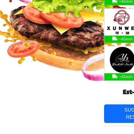
~45min
~45min
~45min
Est
SU
RE