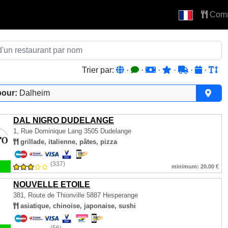
Com
Trier par:
·
·
·
·
·
·
pour:
Dalheim
DAL NIGRO DUDELANGE
1, Rue Dominique Lang
3505 Dudelange
grillade, italienne, pâtes, pizza
(337)
minimum: 20.00 €
NOUVELLE ETOILE
381, Route de Thionville
5887 Hesperange
asiatique, chinoise, japonaise, sushi