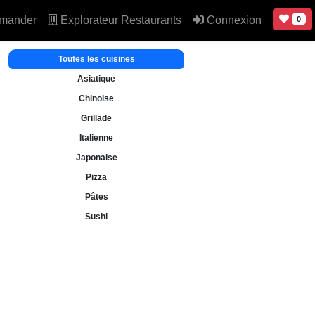
mander
Explorateur Restaurants
Connexion
0
Toutes les cuisines
Asiatique
Chinoise
Grillade
Italienne
Japonaise
Pizza
Pâtes
Sushi