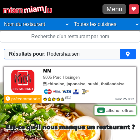
Menu
Résultats pour:
Rodershausen
MM
9806 Parc Hosingen
chinoise, japonaise, sushi, thaïlandaise
(51)
précommande
min: 25.00 €
afficher offres
Est-ce qu'il nous manque un restaurant ?