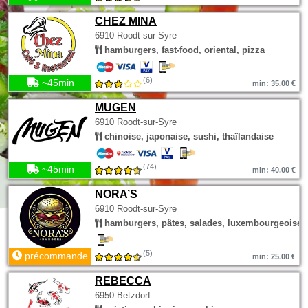
CHEZ MINA
6910 Roodt-sur-Syre
hamburgers, fast-food, oriental, pizza
(6)
~45min
min: 35.00 €
MUGEN
6910 Roodt-sur-Syre
chinoise, japonaise, sushi, thaïlandaise
(74)
~45min
min: 40.00 €
NORA’S
6910 Roodt-sur-Syre
hamburgers, pâtes, salades, luxembourgeoise
(5)
précommande
min: 25.00 €
REBECCA
6950 Betzdorf