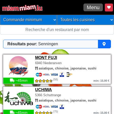
Menu
Résultats pour:
Senningen
MONT FUJI
6940 Niederanven
asiatique, chinoise, japonaise, sushi
(58)
~45min
min: 15.00 €
UCHIWA
5366 Schuttrange
asiatique, chinoise, japonaise, sushi
(75)
~45min
min: 15.00 €