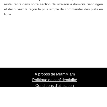
restaurants dans notre section de livraison à domicile Senningen
et découvrez la façon la plus simple de commander des plats en
ligne.
·
À propos de MiamMiam
·
Politique de confidentialité
·
Conditions d'utilisation
·
MiamMiam Jobs
·
Ajouter votre restaurant
·
Parrainage d'amis