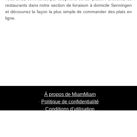
restaurants dans notre section de livraison à domicile Senningen
et découvrez la façon la plus simple de commander des plats en
ligne.
·
À propos de MiamMiam
·
Politique de confidentialité
·
Conditions d'utilisation
·
MiamMiam Jobs
·
Ajouter votre restaurant
·
Parrainage d'amis