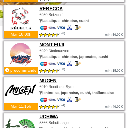
REBECCA
6950 Betzdorf
asiatique, chinoise, sushi
(26)
Mar 18:00h
min: 50.00 €
MONT FUJI
6940 Niederanven
asiatique, chinoise, japonaise, sushi
(58)
précommande
min: 15.00 €
MUGEN
6910 Roodt-sur-Syre
chinoise, japonaise, sushi, thaïlandaise
(74)
Mar 11:15h
min: 40.00 €
UCHIWA
5366 Schuttrange