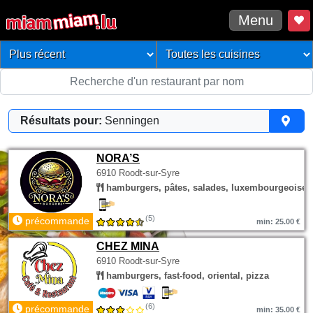
Menu
Résultats pour:
Senningen
NORA’S
6910 Roodt-sur-Syre
hamburgers, pâtes, salades, luxembourgeoise
(5)
précommande
min: 25.00 €
CHEZ MINA
6910 Roodt-sur-Syre
hamburgers, fast-food, oriental, pizza
(6)
précommande
min: 35.00 €