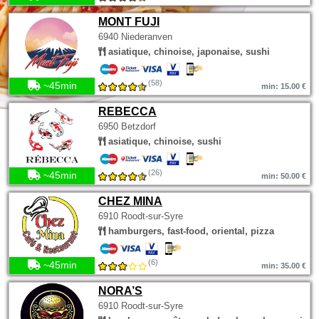
MONT FUJI
6940 Niederanven
asiatique, chinoise, japonaise, sushi
(58)
~45min
min: 15.00 €
REBECCA
6950 Betzdorf
asiatique, chinoise, sushi
(26)
~45min
min: 50.00 €
CHEZ MINA
6910 Roodt-sur-Syre
hamburgers, fast-food, oriental, pizza
(6)
~45min
min: 35.00 €
NORA’S
6910 Roodt-sur-Syre