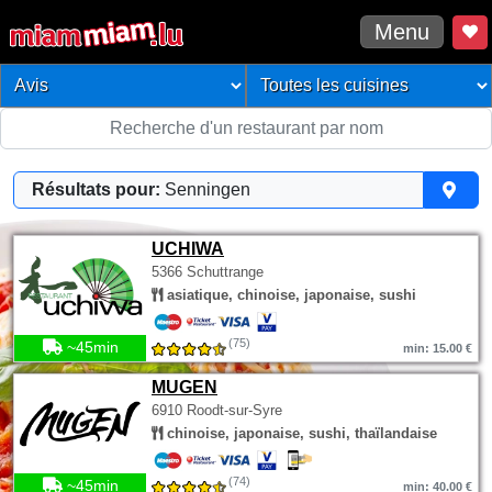
Menu
Résultats pour:
Senningen
UCHIWA
5366 Schuttrange
asiatique, chinoise, japonaise, sushi
(75)
~45min
min: 15.00 €
MUGEN
6910 Roodt-sur-Syre
chinoise, japonaise, sushi, thaïlandaise
(74)
~45min
min: 40.00 €