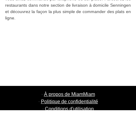
restaurants dans notre section de livraison à domicile Senningen
et découvrez la façon la plus simple de commander des plats en
ligne.
·
À propos de MiamMiam
·
Politique de confidentialité
·
Conditions d'utilisation
·
MiamMiam Jobs
·
Ajouter votre restaurant
·
Parrainage d'amis