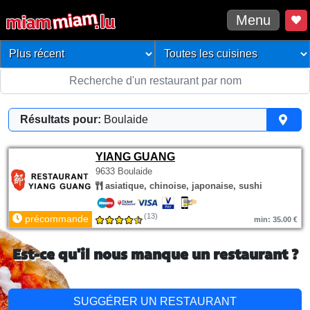
Menu
Résultats pour:
Boulaide
YIANG GUANG
9633 Boulaide
asiatique, chinoise, japonaise, sushi
(13)
précommande
min: 35.00 €
Est-ce qu'il nous manque un restaurant ?
SUGGÉRER UN RESTAURANT