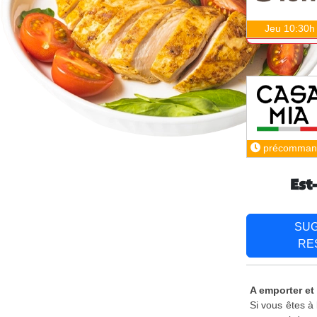
Jeu 10:30h
précomman
Est
SU
RE
A emporter et
Si vous êtes à