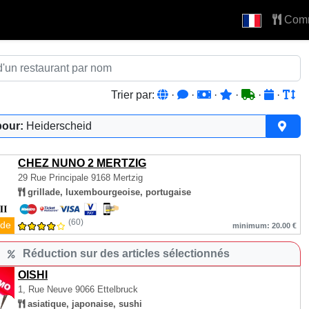
Com
Trier par:
·
·
·
·
·
·
pour:
Heiderscheid
CHEZ NUNO 2 MERTZIG
29 Rue Principale
9168 Mertzig
grillade, luxembourgeoise, portugaise
(60)
de
minimum: 20.00 €
Réduction sur des articles sélectionnés
OISHI
1, Rue Neuve
9066 Ettelbruck
asiatique, japonaise, sushi