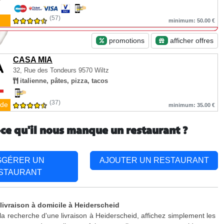
(57)
minimum: 50.00 €
promotions
afficher offres
CASA MIA
32, Rue des Tondeurs
9570 Wiltz
italienne, pâtes, pizza, tacos
(37)
de
minimum: 35.00 €
-ce qu'il nous manque un restaurant ?
GGÉRER UN
AJOUTER UN RESTAURANT
STAURANT
 livraison à domicile à Heiderscheid
 la recherche d'une livraison à Heiderscheid, affichez simplement les