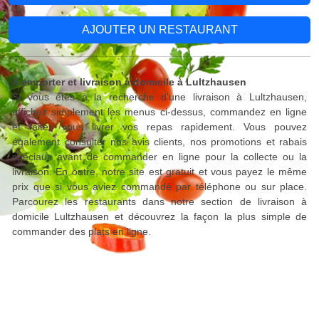
AJOUTER UN RESTAURANT
A emporter et livraison à domicile à Lultzhausen
Si vous êtes à la recherche d'une livraison à Lultzhausen,
affichez simplement les menus ci-dessus, commandez en ligne
et faites vous livrer vos repas rapidement. Vous pouvez
également consulter nos avis clients, nos promotions et rabais
spéciaux avant de commander en ligne pour la collecte ou la
livraison. En outre, notre site est gratuit et vous payez le même
prix que si vous aviez commandé par téléphone ou sur place.
Parcourez les restaurants dans notre section de livraison à
domicile Lultzhausen et découvrez la façon la plus simple de
commander des plats en ligne.