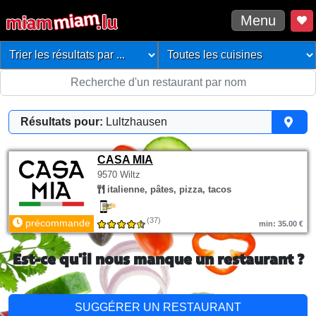
Menu
Résultats pour:
Lultzhausen
CASA MIA
9570 Wiltz
italienne, pâtes, pizza, tacos
(37)
précommande
min: 35.00 €
Est-ce qu'il nous manque un restaurant ?
SUGGÉRER UN RESTAURANT