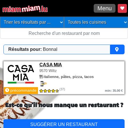
Menu
Résultats pour:
Bonnal
CASA MIA
9570 Wiltz
italienne, pâtes, pizza, tacos
(37)
précommande
min: 35.00 €
Est-ce qu'il nous manque un restaurant ?
SUGGÉRER UN RESTAURANT