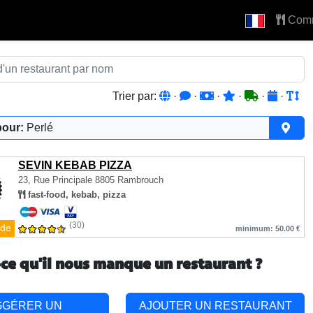
Com
Trier par:
·
·
·
·
·
·
pour:
Perlé
SEVIN KEBAB PIZZA
23, Rue Principale
8805 Rambrouch
fast-food, kebab, pizza
(30)
de
minimum: 50.00 €
-ce qu'il nous manque un restaurant ?
GGÉRER UN
AJOUTER UN RESTAURANT