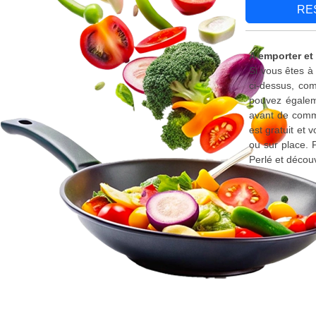
RE
A emporter et 
Si vous êtes à
ci-dessus, com
pouvez égaleme
avant de comma
est gratuit et
ou sur place. 
Perlé et décou