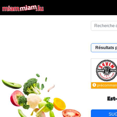
Résultats 
précomman
Est
SU