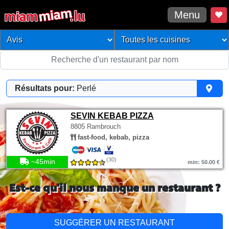
Menu
Résultats pour:
Perlé
SEVIN KEBAB PIZZA
8805 Rambrouch
fast-food, kebab, pizza
(30)
~45min
min: 50.00 €
Est-ce qu'il nous manque un restaurant ?
SUGGÉRER UN RESTAURANT