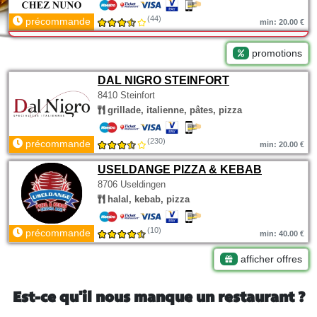
(44)
précommande
min: 20.00 €
promotions
DAL NIGRO STEINFORT
8410 Steinfort
grillade, italienne, pâtes, pizza
(230)
précommande
min: 20.00 €
USELDANGE PIZZA & KEBAB
8706 Useldingen
halal, kebab, pizza
(10)
précommande
min: 40.00 €
afficher offres
Est-ce qu'il nous manque un restaurant ?