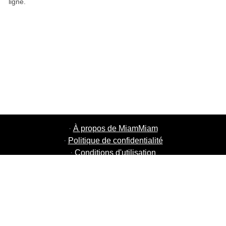
ligne.
·
À propos de MiamMiam
·
Politique de confidentialité
·
Conditions d'utilisation
·
MiamMiam Jobs
·
Ajouter votre restaurant
·
Parrainage d'amis
·
Liste de toutes les villes
·
Chat aide