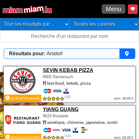
Menu
Résultats pour:
Arsdorf
SEVIN KEBAB PIZZA
8805 Rambrouch
fast-food, kebab, pizza
(30)
précommande
min: 30.00 €
YIANG GUANG
9633 Boulaide
asiatique, chinoise, japonaise, sushi
(13)
précommande
min: 50.00 €