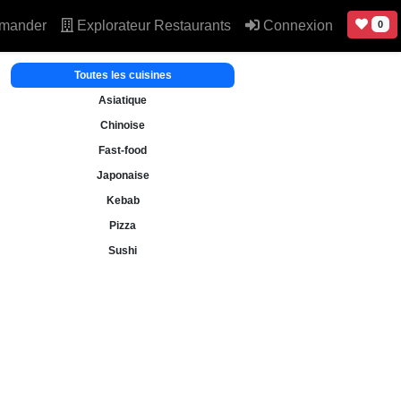
mander
Explorateur Restaurants
Connexion
0
Toutes les cuisines
Asiatique
Chinoise
Fast-food
Japonaise
Kebab
Pizza
Sushi