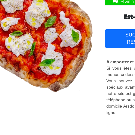
~45min
Est
SU
RE
A emporter et 
Si vous êtes à
menus ci-dessu
Vous pouvez é
spéciaux avant
notre site est
téléphone ou s
domicile Arsdo
ligne.