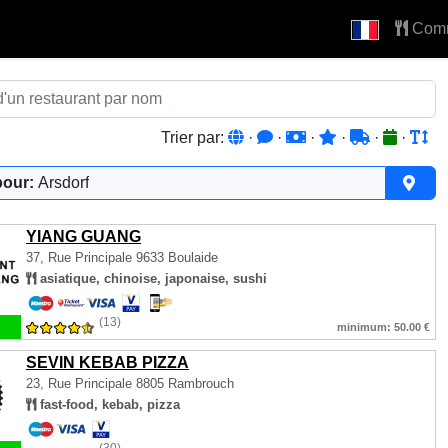
Com
Trier par:
·
·
·
·
·
·
pour:
Arsdorf
YIANG GUANG
37, Rue Principale
9633 Boulaide
asiatique, chinoise, japonaise, sushi
(13)
minimum: 50.00 €
SEVIN KEBAB PIZZA
23, Rue Principale
8805 Rambrouch
fast-food, kebab, pizza