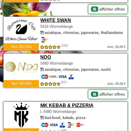
afficher offres
WHITE SWAN
5416 Wormeldange
asiatique, chinoise, japonaise, thaïlandaise
(115)
Ven 00:00h
min: 20.00 €
NDO
5480 Wormeldange
asiatique, chinoise, japonaise, sushi
(57)
Ven 00:00h
min: 25.00 €
afficher offres
MK KEBAB & PIZZERIA
L-5480 Wormeldange
fast-food, kebab, pizza
(49)