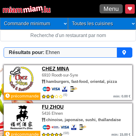
Menu
Résultats pour:
Ehnen
CHEZ MINA
6910 Roodt-sur-Syre
hamburgers, fast-food, oriental, pizza
(6)
précommande
min: 0.00 €
FU ZHOU
5416 Ehnen
chinoise, japonaise, sushi, thaïlandaise
(68)
précommande
min: 15.00 €