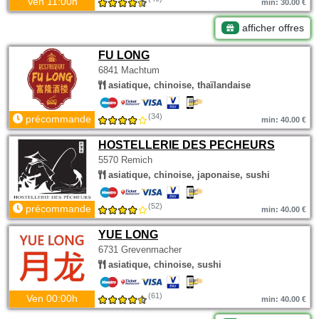
Ven 11:00h
min: 30.00 €
afficher offres
FU LONG
6841 Machtum
asiatique, chinoise, thaïlandaise
(34)
précommande
min: 40.00 €
HOSTELLERIE DES PECHEURS
5570 Remich
asiatique, chinoise, japonaise, sushi
(52)
précommande
min: 40.00 €
YUE LONG
6731 Grevenmacher
asiatique, chinoise, sushi
(61)
Ven 00:00h
min: 40.00 €