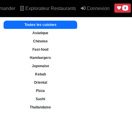
mander
Explorateur Restaurants
Connexion
0
Toutes les cuisines
Asiatique
Chinoise
Fast-food
Hamburgers
Japonaise
Kebab
Oriental
Pizza
Sushi
Thaïlandaise