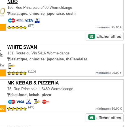
NDO
156, Rue Principale
5480 Wormeldange
asiatique, chinoise, japonaise, sushi
(57)
minimum: 25.00 €
afficher offres
WHITE SWAN
131, Route du Vin
5416 Wormeldange
asiatique, chinoise, japonaise, thaïlandaise
(115)
minimum: 20.00 €
MK KEBAB & PIZZERIA
75, Rue Principale
L-5480 Wormeldange
fast-food, kebab, pizza
(49)
de
minimum: 30.00 €
afficher offres