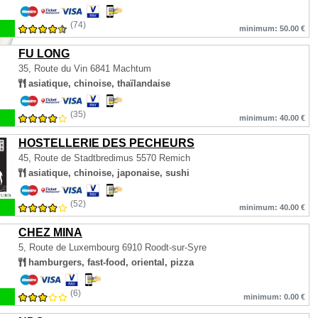
(74)
minimum: 50.00 €
FU LONG
35, Route du Vin
6841 Machtum
asiatique, chinoise, thaïlandaise
(35)
minimum: 40.00 €
HOSTELLERIE DES PECHEURS
45, Route de Stadtbredimus
5570 Remich
asiatique, chinoise, japonaise, sushi
(52)
minimum: 40.00 €
CHEZ MINA
5, Route de Luxembourg
6910 Roodt-sur-Syre
hamburgers, fast-food, oriental, pizza
(6)
minimum: 0.00 €