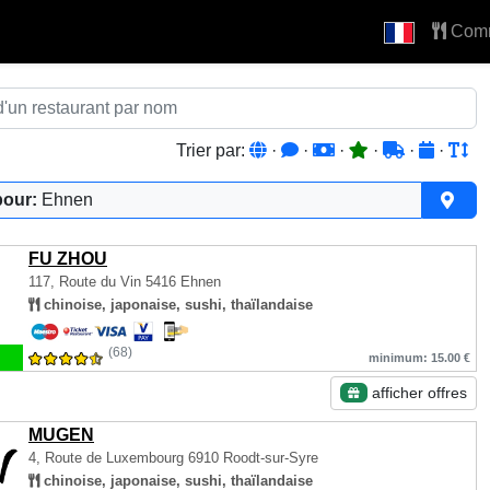
Com
Trier par:
·
·
·
·
·
·
pour:
Ehnen
FU ZHOU
117, Route du Vin
5416 Ehnen
chinoise, japonaise, sushi, thaïlandaise
(68)
minimum: 15.00 €
afficher offres
MUGEN
4, Route de Luxembourg
6910 Roodt-sur-Syre
chinoise, japonaise, sushi, thaïlandaise