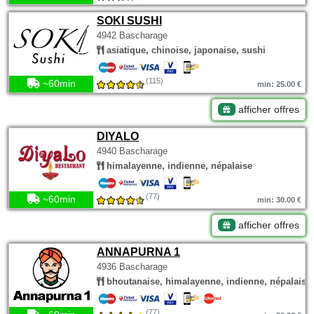
SOKI SUSHI
4942 Bascharage
asiatique, chinoise, japonaise, sushi
(115)
~60min
min: 25.00 €
afficher offres
DIYALO
4940 Bascharage
himalayenne, indienne, népalaise
(77)
~60min
min: 30.00 €
afficher offres
ANNAPURNA 1
4936 Bascharage
bhoutanaise, himalayenne, indienne, népalaise
(77)