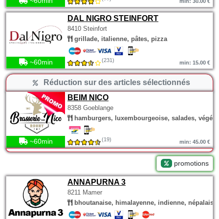
~60min
min: 30.00 €
DAL NIGRO STEINFORT
8410 Steinfort
grillade, italienne, pâtes, pizza
(231)
~60min
min: 15.00 €
Réduction sur des articles sélectionnés
BEIM NICO
8358 Goeblange
hamburgers, luxembourgeoise, salades, végéta
(19)
~60min
min: 45.00 €
promotions
ANNAPURNA 3
8211 Mamer
bhoutanaise, himalayenne, indienne, népalaise