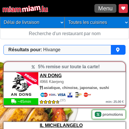
Menu
Résultats pour:
Hivange
5% remise sur toute la carte!
AN DONG
4966 Käerjeng
asiatique, chinoise, japonaise, sushi
(37)
~45min
min: 25.00 €
promotions
IL MICHELANGELO