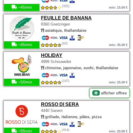
(325)
~45min
min: 15.00 €
FEUILLE DE BANANA
8360 Goetzingen
asiatique, thaïlandaise
(63)
~45min
min: 35.00 €
HOLIDAY
4999 Schouweiler
chinoise, japonaise, sushi, thaïlandaise
(147)
~50min
min: 25.00 €
afficher offres
ROSSO DI SERA
4440 Sanem
grillade, italienne, pâtes, pizza
(414)
~55min
min: 20.00 €