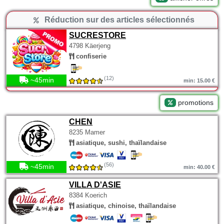
Réduction sur des articles sélectionnés
SUCRESTORE
4798 Käerjeng
confiserie
(12)
~45min
min: 15.00 €
promotions
CHEN
8235 Mamer
asiatique, sushi, thaïlandaise
(56)
~45min
min: 40.00 €
VILLA D'ASIE
8384 Koerich
asiatique, chinoise, thaïlandaise