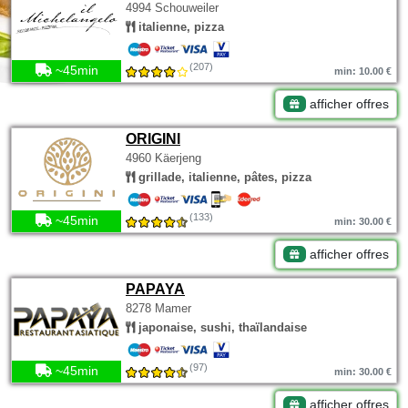
4994 Schouweiler
italienne, pizza
(207)
~45min
min: 10.00 €
afficher offres
ORIGINI
4960 Käerjeng
grillade, italienne, pâtes, pizza
(133)
~45min
min: 30.00 €
afficher offres
PAPAYA
8278 Mamer
japonaise, sushi, thaïlandaise
(97)
~45min
min: 30.00 €
afficher offres