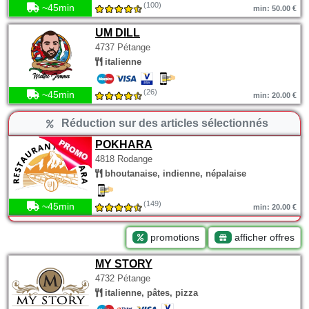
(100)
~45min
min: 50.00 €
UM DILL
4737 Pétange
italienne
(26)
~45min
min: 20.00 €
Réduction sur des articles sélectionnés
POKHARA
4818 Rodange
bhoutanaise, indienne, népalaise
(149)
~45min
min: 20.00 €
promotions
afficher offres
MY STORY
4732 Pétange
italienne, pâtes, pizza