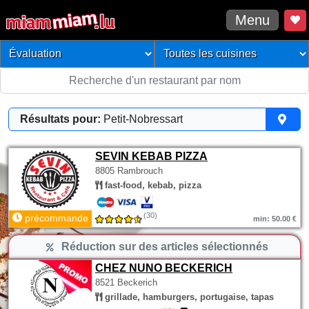
Menu
Résultats pour:
Petit-Nobressart
SEVIN KEBAB PIZZA
8805 Rambrouch
fast-food, kebab, pizza
(30)
précommande
min: 50.00 €
Réduction sur des articles sélectionnés
CHEZ NUNO BECKERICH
8521 Beckerich
grillade, hamburgers, portugaise, tapas