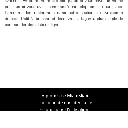
livraison. En outre, notre site est gratuit et vous payez le même
prix que si vous aviez commandé par téléphone ou sur place.
Parcourez les restaurants dans notre section de livraison à
domicile Petit-Nobressart et découvrez la façon la plus simple de
commander des plats en ligne.
·
À propos de MiamMiam
·
Politique de confidentialité
·
Conditions d'utilisation
·
MiamMiam Jobs
·
Ajouter votre restaurant