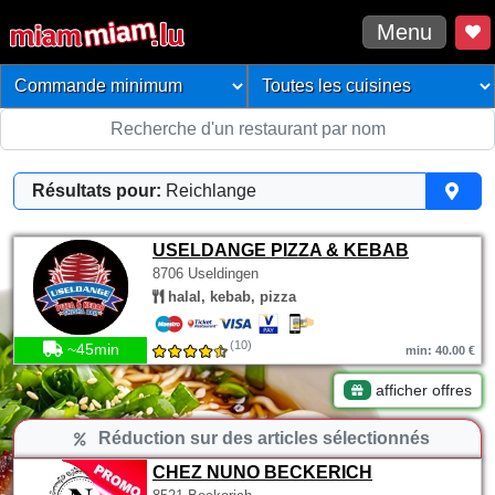
Menu
Résultats pour:
Reichlange
USELDANGE PIZZA & KEBAB
8706 Useldingen
halal, kebab, pizza
(10)
~45min
min: 40.00 €
afficher offres
Réduction sur des articles sélectionnés
CHEZ NUNO BECKERICH