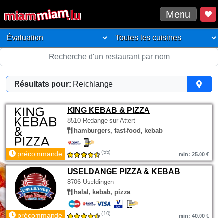
Menu
Résultats pour:
Reichlange
KING KEBAB & PIZZA
8510 Redange sur Attert
hamburgers, fast-food, kebab
(55)
précommande
min: 25.00 €
USELDANGE PIZZA & KEBAB
8706 Useldingen
halal, kebab, pizza
(10)
précommande
min: 40.00 €