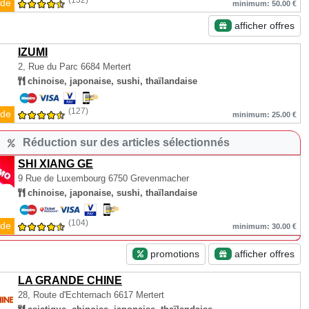
(132)
de
minimum: 50.00 €
afficher offres
IZUMI
2, Rue du Parc
6684 Mertert
chinoise, japonaise, sushi, thaïlandaise
(127)
de
minimum: 25.00 €
Réduction sur des articles sélectionnés
SHI XIANG GE
9 Rue de Luxembourg
6750 Grevenmacher
chinoise, japonaise, sushi, thaïlandaise
(104)
de
minimum: 30.00 €
promotions
afficher offres
LA GRANDE CHINE
28, Route d'Echternach
6617 Mertert