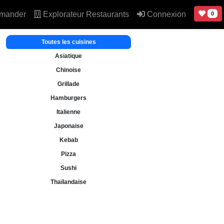
mander
Explorateur Restaurants
Connexion
0
Toutes les cuisines
Asiatique
Chinoise
Grillade
Hamburgers
Italienne
Japonaise
Kebab
Pizza
Sushi
Thaïlandaise