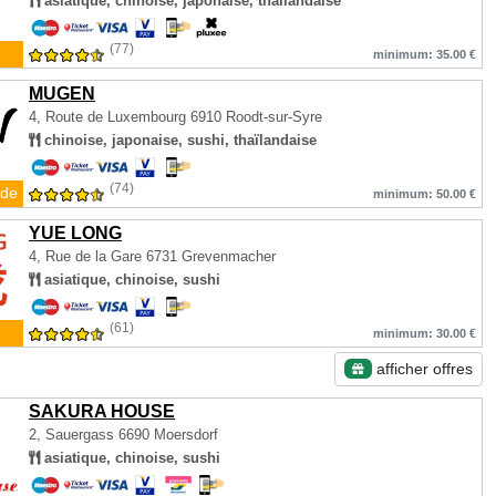
asiatique, chinoise, japonaise, thaïlandaise
(77)
minimum: 35.00 €
MUGEN
4, Route de Luxembourg
6910 Roodt-sur-Syre
chinoise, japonaise, sushi, thaïlandaise
(74)
de
minimum: 50.00 €
YUE LONG
4, Rue de la Gare
6731 Grevenmacher
asiatique, chinoise, sushi
(61)
minimum: 30.00 €
afficher offres
SAKURA HOUSE
2, Sauergass
6690 Moersdorf
asiatique, chinoise, sushi