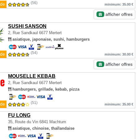
(56)
de
minimum: 35.00 €
afficher offres
SUSHI SANSON
2, Rue Sandkaul
6677 Mertert
asiatique, japonaise, sushi, hamburgers
(54)
de
minimum: 30.00 €
afficher offres
MOUSELLE KEBAB
2, Rue Sandkaul
6677 Mertert
hamburgers, grillade, kebab, pizza
(51)
de
minimum: 35.00 €
FU LONG
35, Route du Vin
6841 Machtum
asiatique, chinoise, thaïlandaise