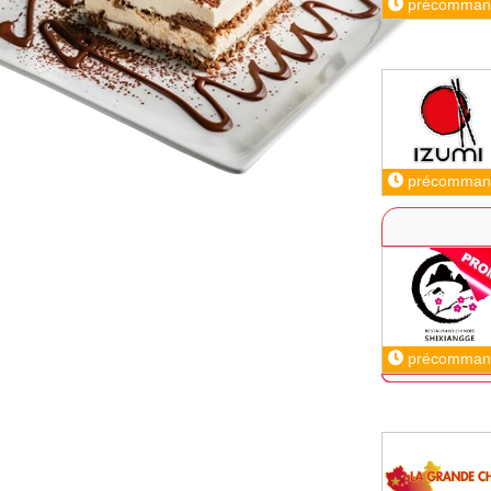
précomman
précomman
précomman