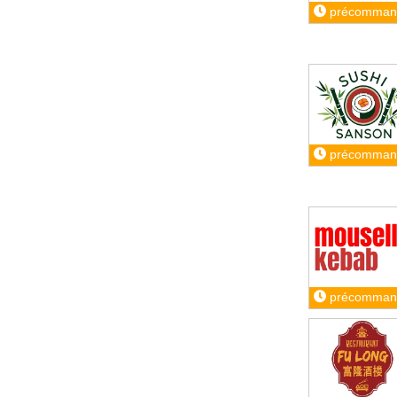
précomman
précomman
précomman