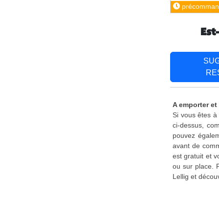
précomman
Est
SU
RE
A emporter et 
Si vous êtes à
ci-dessus, com
pouvez égaleme
avant de comma
est gratuit et
ou sur place. 
Lellig et déco