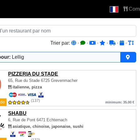
Com
Trier par:
·
·
·
·
·
·
pour:
Lellig
PIZZERIA DU STADE
65, Rue du Stade
6725 Grevenmacher
italienne, pizza
(137)
de
minimum: 35.00 €
SHABU
6, Rue de Pont
6471 Echternach
asiatique, chinoise, japonaise, sushi