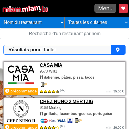
Menu
Résultats pour:
Tadler
CASA MIA
9570 Wiltz
italienne, pâtes, pizza, tacos
(37)
précommande
min: 35.00 €
CHEZ NUNO 2 MERTZIG
9168 Mertzig
grillade, luxembourgeoise, portugaise
(60)
précommande
min: 20.00 €