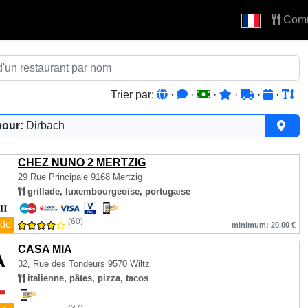
Com
Trier par:
·
·
·
·
·
·
pour:
Dirbach
CHEZ NUNO 2 MERTZIG
29 Rue Principale
9168 Mertzig
grillade, luxembourgeoise, portugaise
(60)
de
minimum: 20.00 €
CASA MIA
32, Rue des Tondeurs
9570 Wiltz
italienne, pâtes, pizza, tacos