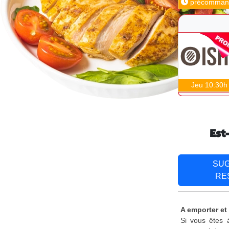
précomman
Jeu 10:30h
Est
SU
RE
A emporter et 
Si vous êtes à