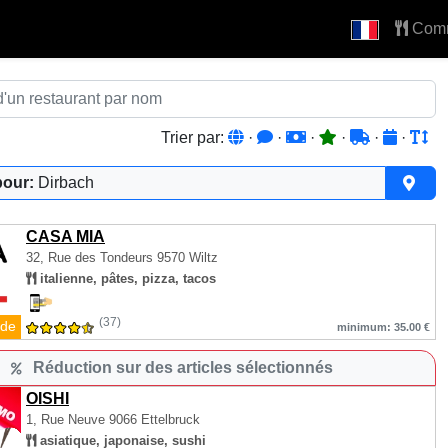
Com
Trier par:
·
·
·
·
·
·
pour:
Dirbach
CASA MIA
32, Rue des Tondeurs
9570 Wiltz
italienne, pâtes, pizza, tacos
(37)
de
minimum: 35.00 €
Réduction sur des articles sélectionnés
OISHI
1, Rue Neuve
9066 Ettelbruck
asiatique, japonaise, sushi