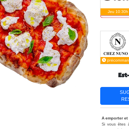
Jeu 10:30h
précomman
Est
SU
RE
A emporter et 
Si vous êtes à