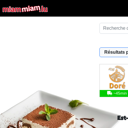
Résultats 
~45min
Est