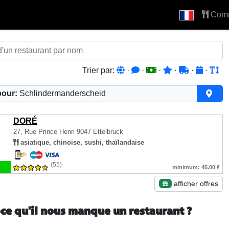
Com
Trier par:
·
·
·
·
·
·
pour:
Schlindermanderscheid
DORÉ
27, Rue Prince Henri
9047 Ettelbruck
asiatique, chinoise, sushi, thaïlandaise
(55)
minimum: 45.00 €
afficher offres
-ce qu'il nous manque un restaurant ?