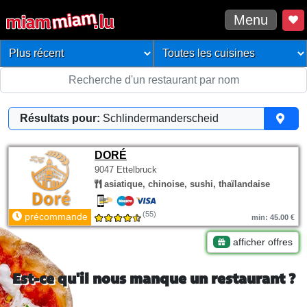
Menu
Résultats pour:
Schlindermanderscheid
DORÉ
9047 Ettelbruck
asiatique, chinoise, sushi, thaïlandaise
(55)
précommande
min: 45.00 €
afficher offres
Est-ce qu'il nous manque un restaurant ?