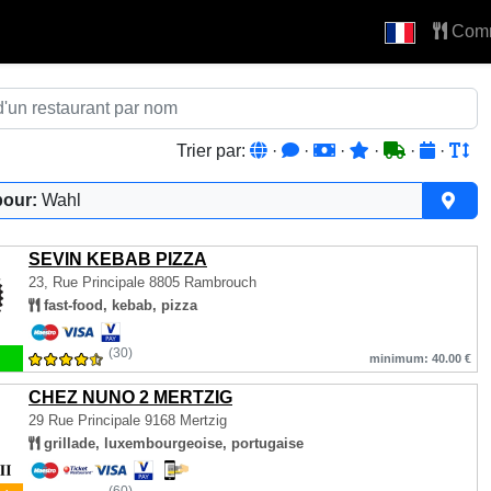
Com
Trier par:
·
·
·
·
·
·
pour:
Wahl
SEVIN KEBAB PIZZA
23, Rue Principale
8805 Rambrouch
fast-food, kebab, pizza
(30)
minimum: 40.00 €
CHEZ NUNO 2 MERTZIG
29 Rue Principale
9168 Mertzig
grillade, luxembourgeoise, portugaise