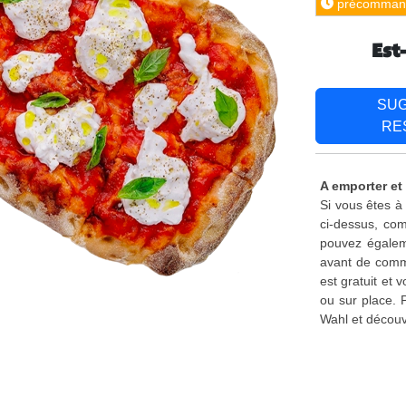
précomman
Est
SU
RE
A emporter et 
Si vous êtes à
ci-dessus, com
pouvez égaleme
avant de comma
est gratuit et
ou sur place. 
Wahl et découv