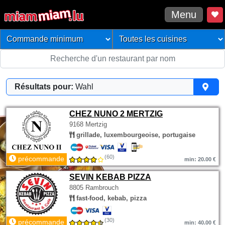
Menu
Résultats pour:
Wahl
CHEZ NUNO 2 MERTZIG
9168 Mertzig
grillade, luxembourgeoise, portugaise
(60)
précommande
min: 20.00 €
SEVIN KEBAB PIZZA
8805 Rambrouch
fast-food, kebab, pizza
(30)
précommande
min: 40.00 €