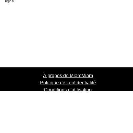
ligne.
·
À propos de MiamMiam
·
Politique de confidentialité
·
Conditions d'utilisation
·
MiamMiam Jobs
·
Ajouter votre restaurant
·
Parrainage d'amis
·
Liste de toutes les villes
·
Chat aide