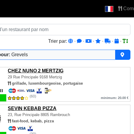
Com
Trier par:
·
·
·
·
·
·
pour:
Grevels
CHEZ NUNO 2 MERTZIG
29 Rue Principale
9168 Mertzig
grillade, luxembourgeoise, portugaise
(60)
minimum: 20.00 €
SEVIN KEBAB PIZZA
23, Rue Principale
8805 Rambrouch
fast-food, kebab, pizza