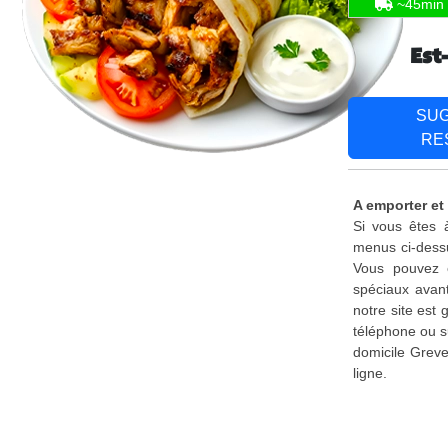
~45min
Est
SU
RE
A emporter et 
Si vous êtes à
menus ci-dessu
Vous pouvez é
spéciaux avant
notre site est
téléphone ou s
domicile Greve
ligne.