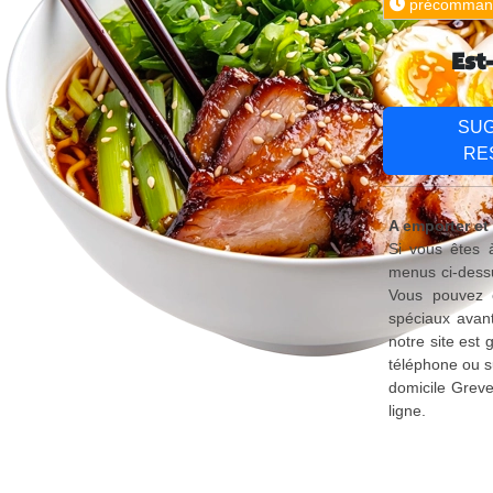
précomman
Est
SU
RE
A emporter et 
Si vous êtes à
menus ci-dessu
Vous pouvez é
spéciaux avant
notre site est
téléphone ou s
domicile Greve
ligne.