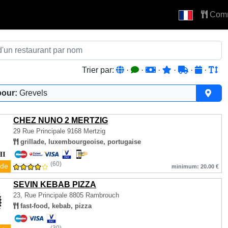
Com
Trier par:
·
·
·
·
·
·
pour:
Grevels
CHEZ NUNO 2 MERTZIG
29 Rue Principale
9168 Mertzig
grillade, luxembourgeoise, portugaise
(60)
de
minimum: 20.00 €
SEVIN KEBAB PIZZA
23, Rue Principale
8805 Rambrouch
fast-food, kebab, pizza