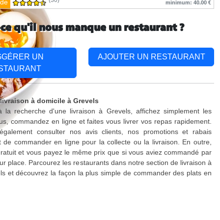
(30)
de
minimum: 40.00 €
-ce qu'il nous manque un restaurant ?
GGÉRER UN
AJOUTER UN RESTAURANT
STAURANT
livraison à domicile à Grevels
 la recherche d'une livraison à Grevels, affichez simplement les
s, commandez en ligne et faites vous livrer vos repas rapidement.
galement consulter nos avis clients, nos promotions et rabais
 de commander en ligne pour la collecte ou la livraison. En outre,
 gratuit et vous payez le même prix que si vous aviez commandé par
ur place. Parcourez les restaurants dans notre section de livraison à
ls et découvrez la façon la plus simple de commander des plats en