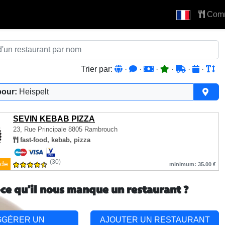
Com
Trier par:
·
·
·
·
·
·
pour:
Heispelt
SEVIN KEBAB PIZZA
23, Rue Principale
8805 Rambrouch
fast-food, kebab, pizza
(30)
de
minimum: 35.00 €
-ce qu'il nous manque un restaurant ?
GGÉRER UN
AJOUTER UN RESTAURANT