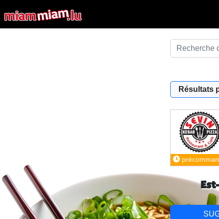
Résultats 
précomman
Est
SU