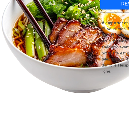
RE
A emporter et 
Si vous êtes à
menus ci-dessu
Vous pouvez é
spéciaux avant
notre site est
téléphone ou s
domicile Heisp
ligne.