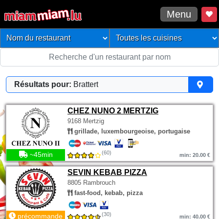
Menu
Résultats pour:
Brattert
CHEZ NUNO 2 MERTZIG
9168 Mertzig
grillade, luxembourgeoise, portugaise
(60)
~45min
min: 20.00 €
SEVIN KEBAB PIZZA
8805 Rambrouch
fast-food, kebab, pizza
(30)
précommande
min: 40.00 €