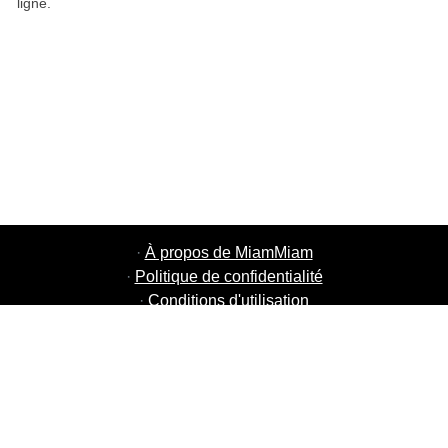
ligne.
·
À propos de MiamMiam
·
Politique de confidentialité
·
Conditions d'utilisation
·
MiamMiam Jobs
·
Ajouter votre restaurant
·
Parrainage d'amis
·
Liste de toutes les villes
·
Courier Portal