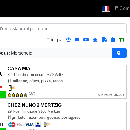
Com
Trier par:
·
·
·
·
·
·
pour:
Merscheid
CASA MIA
32, Rue des Tondeurs
9570 Wiltz
italienne, pâtes, pizza, tacos
(37)
minimum: 35.00 €
CHEZ NUNO 2 MERTZIG
29 Rue Principale
9168 Mertzig
grillade, luxembourgeoise, portugaise