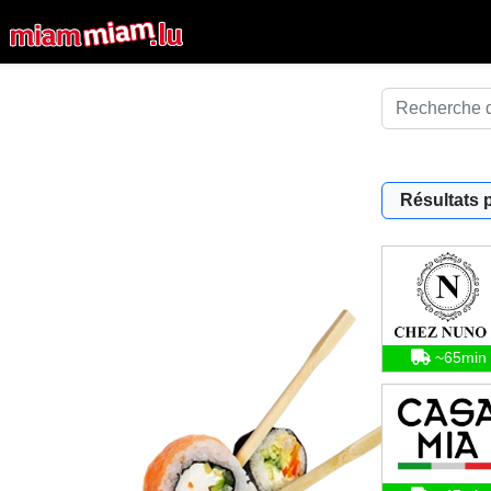
Résultats 
~65min