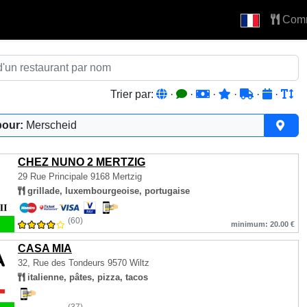
Com
Trier par:
·
·
·
·
·
·
pour:
Merscheid
CHEZ NUNO 2 MERTZIG
29 Rue Principale
9168 Mertzig
grillade, luxembourgeoise, portugaise
(60)
minimum: 20.00 €
CASA MIA
32, Rue des Tondeurs
9570 Wiltz
italienne, pâtes, pizza, tacos