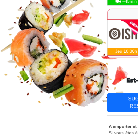
~45min
Jeu 10:30h
Est
SU
RE
A emporter et
Si vous êtes à