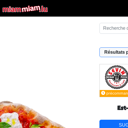
Résultats 
précomman
Est
SU