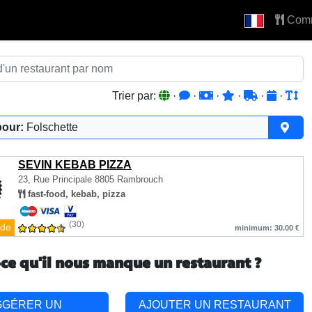
Com
Trier par:
·
·
·
·
·
·
pour:
Folschette
SEVIN KEBAB PIZZA
23, Rue Principale
8805 Rambrouch
fast-food, kebab, pizza
(30)
de
minimum: 30.00 €
-ce qu'il nous manque un restaurant ?
GGÉRER UN
AJOUTER UN RESTAURANT