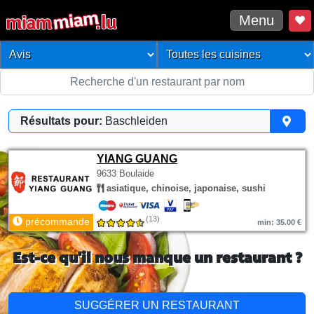
Menu
Résultats pour:
Baschleiden
YIANG GUANG
9633 Boulaide
asiatique, chinoise, japonaise, sushi
(13)
précommande
min: 35.00 €
Est-ce qu'il nous manque un restaurant ?
SUGGÉRER UN RESTAURANT