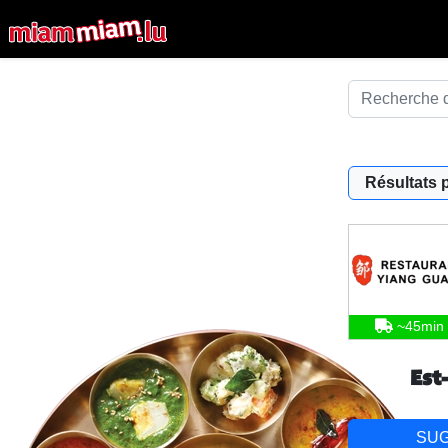
Résultats 
~45min
Est
SU