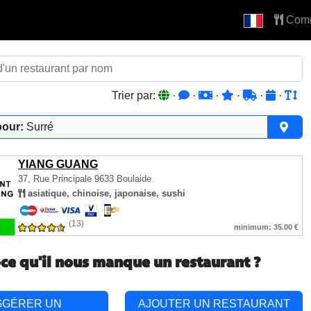
Com
Trier par:
·
·
·
·
·
·
pour:
Surré
YIANG GUANG
37, Rue Principale
9633 Boulaide
asiatique, chinoise, japonaise, sushi
(13)
minimum: 35.00 €
-ce qu'il nous manque un restaurant ?
GGÉRER UN
AJOUTER UN RESTAURANT