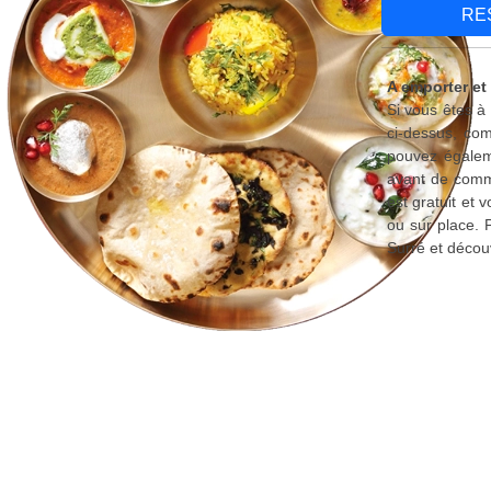
RE
A emporter et 
Si vous êtes à
ci-dessus, com
pouvez égaleme
avant de comma
est gratuit et
ou sur place. 
Surré et décou