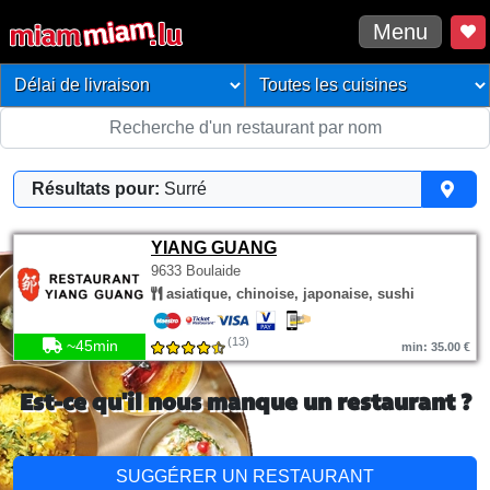
Menu
Résultats pour:
Surré
YIANG GUANG
9633 Boulaide
asiatique, chinoise, japonaise, sushi
(13)
~45min
min: 35.00 €
Est-ce qu'il nous manque un restaurant ?
SUGGÉRER UN RESTAURANT