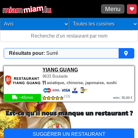
Menu
Résultats pour:
Surré
YIANG GUANG
9633 Boulaide
asiatique, chinoise, japonaise, sushi
(13)
~45min
min: 35.00 €
Est-ce qu'il nous manque un restaurant ?
SUGGÉRER UN RESTAURANT