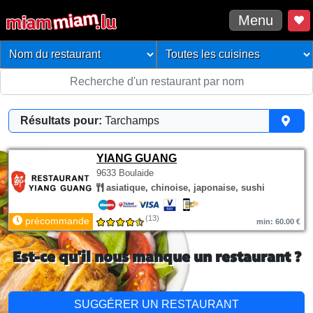
Menu
Résultats pour:
Tarchamps
YIANG GUANG
9633 Boulaide
asiatique, chinoise, japonaise, sushi
(13)
précommande
min: 60.00 €
Est-ce qu'il nous manque un restaurant ?
SUGGÉRER UN RESTAURANT