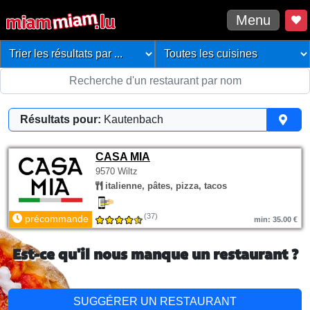
Menu
Résultats pour:
Kautenbach
CASA MIA
9570 Wiltz
italienne, pâtes, pizza, tacos
(37)
précommande
min: 35.00 €
Est-ce qu'il nous manque un restaurant ?
SUGGÉRER UN RESTAURANT