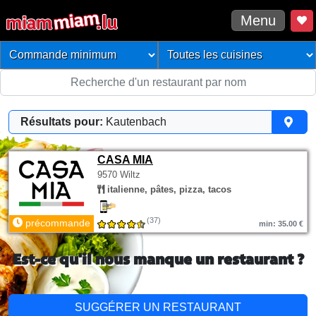
Menu
Résultats pour:
Kautenbach
CASA MIA
9570 Wiltz
italienne, pâtes, pizza, tacos
(37)
précommande
min: 35.00 €
Est-ce qu'il nous manque un restaurant ?
SUGGÉRER UN RESTAURANT