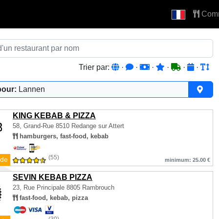
Com
Trier par:
·
·
·
·
·
·
pour:
Lannen
KING KEBAB & PIZZA
58, Grand-Rue
8510 Redange sur Attert
hamburgers, fast-food, kebab
(55)
de
minimum: 25.00 €
SEVIN KEBAB PIZZA
23, Rue Principale
8805 Rambrouch
fast-food, kebab, pizza