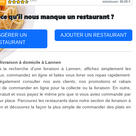
(30)
de
minimum: 40.00 €
-ce qu'il nous manque un restaurant ?
GGÉRER UN
AJOUTER UN RESTAURANT
STAURANT
 livraison à domicile à Lannen
à la recherche d'une livraison à Lannen, affichez simplement les
s, commandez en ligne et faites vous livrer vos repas rapidement.
galement consulter nos avis clients, nos promotions et rabais
 de commander en ligne pour la collecte ou la livraison. En outre,
 gratuit et vous payez le même prix que si vous aviez commandé par
ur place. Parcourez les restaurants dans notre section de livraison à
n et découvrez la façon la plus simple de commander des plats en