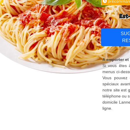
précomman
Est
SU
RE
A emporter et
Si vous êtes 
menus ci-dessu
Vous pouvez é
spéciaux avant
notre site est
téléphone ou s
domicile Lanne
ligne.