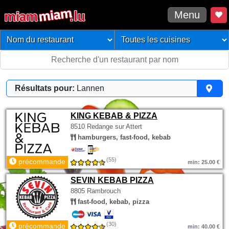
Menu
Résultats pour:
Lannen
KING KEBAB & PIZZA
8510 Redange sur Attert
hamburgers, fast-food, kebab
(55)
précommande
min: 25.00 €
SEVIN KEBAB PIZZA
8805 Rambrouch
fast-food, kebab, pizza
(30)
précommande
min: 40.00 €