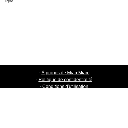
ligne.
·
À propos de MiamMiam
·
Politique de confidentialité
·
Conditions d'utilisation
·
MiamMiam Jobs
·
Ajouter votre restaurant
·
Parrainage d'amis
·
Liste de toutes les villes
·
Chat aide