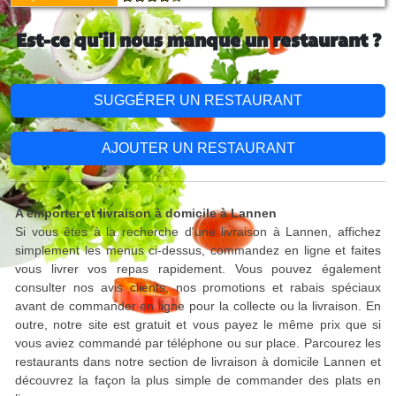
Est-ce qu'il nous manque un restaurant ?
SUGGÉRER UN RESTAURANT
AJOUTER UN RESTAURANT
A emporter et livraison à domicile à Lannen
Si vous êtes à la recherche d'une livraison à Lannen, affichez
simplement les menus ci-dessus, commandez en ligne et faites
vous livrer vos repas rapidement. Vous pouvez également
consulter nos avis clients, nos promotions et rabais spéciaux
avant de commander en ligne pour la collecte ou la livraison. En
outre, notre site est gratuit et vous payez le même prix que si
vous aviez commandé par téléphone ou sur place. Parcourez les
restaurants dans notre section de livraison à domicile Lannen et
découvrez la façon la plus simple de commander des plats en