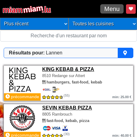
Menu
Résultats pour:
Lannen
KING KEBAB & PIZZA
8510 Redange sur Attert
hamburgers, fast-food, kebab
(55)
précommande
min: 25.00 €
SEVIN KEBAB PIZZA
8805 Rambrouch
fast-food, kebab, pizza
(30)
précommande
min: 40.00 €