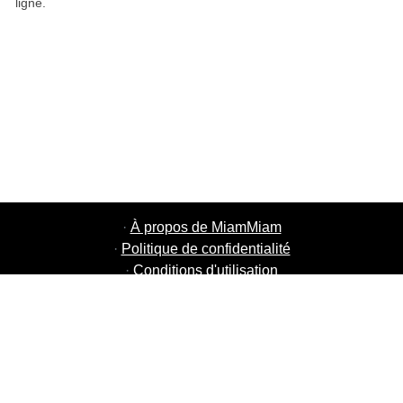
ligne.
·
À propos de MiamMiam
·
Politique de confidentialité
·
Conditions d'utilisation
·
MiamMiam Jobs
·
Ajouter votre restaurant
·
Parrainage d'amis
·
Liste de toutes les villes
·
Courier Portal