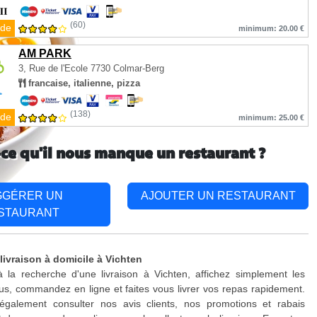
(60)
de
minimum: 20.00 €
AM PARK
3, Rue de l'Ecole
7730 Colmar-Berg
francaise, italienne, pizza
(138)
de
minimum: 25.00 €
-ce qu'il nous manque un restaurant ?
GGÉRER UN
AJOUTER UN RESTAURANT
STAURANT
livraison à domicile à Vichten
 la recherche d'une livraison à Vichten, affichez simplement les
s, commandez en ligne et faites vous livrer vos repas rapidement.
galement consulter nos avis clients, nos promotions et rabais