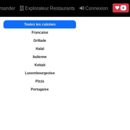
mander
Explorateur Restaurants
Connexion
0
Toutes les cuisines
Francaise
Grillade
Halal
Italienne
Kebab
Luxembourgeoise
Pizza
Portugaise