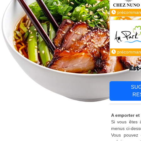
précomman
précomman
Est
SU
RE
A emporter et 
Si vous êtes à
menus ci-dessu
Vous pouvez é