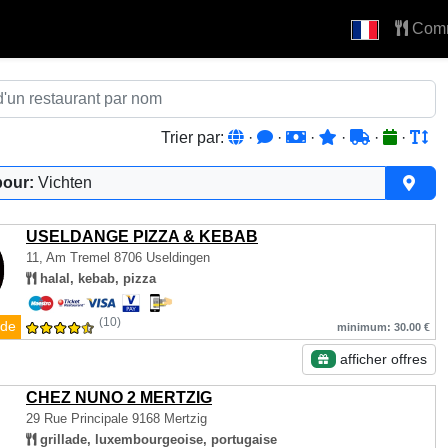
Com
Trier par:
·
·
·
·
·
·
pour:
Vichten
USELDANGE PIZZA & KEBAB
11, Am Tremel
8706 Useldingen
halal, kebab, pizza
(10)
de
minimum: 30.00 €
afficher offres
CHEZ NUNO 2 MERTZIG
29 Rue Principale
9168 Mertzig
grillade, luxembourgeoise, portugaise