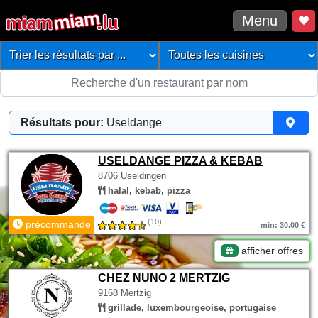
Menu
Résultats pour:
Useldange
USELDANGE PIZZA & KEBAB
8706 Useldingen
halal, kebab, pizza
(10)
précommande
min: 30.00 €
afficher offres
CHEZ NUNO 2 MERTZIG
9168 Mertzig
grillade, luxembourgeoise, portugaise