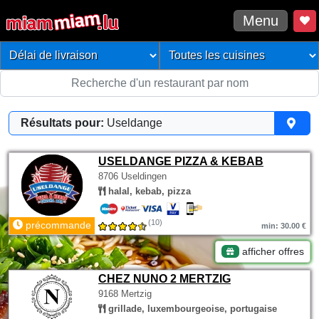
Menu
Résultats pour:
Useldange
USELDANGE PIZZA & KEBAB
8706 Useldingen
halal, kebab, pizza
(10)
précommande
min: 30.00 €
afficher offres
CHEZ NUNO 2 MERTZIG
9168 Mertzig
grillade, luxembourgeoise, portugaise