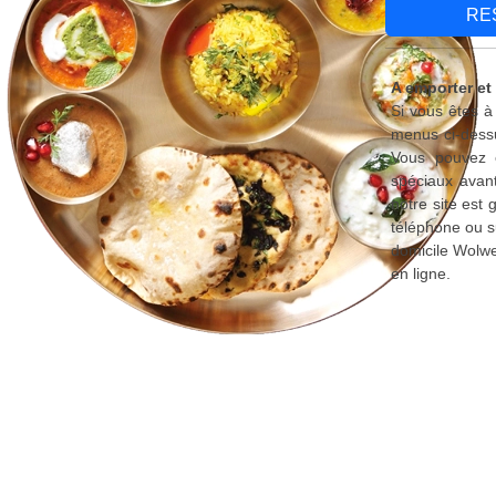
RE
A emporter et
Si vous êtes à
menus ci-dessu
Vous pouvez é
spéciaux avant
notre site est
téléphone ou s
domicile Wolwe
en ligne.