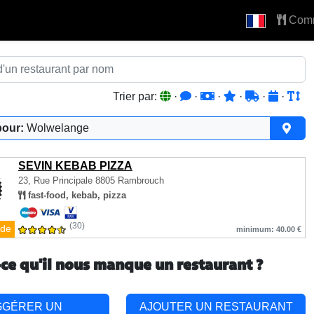
Com
Trier par:
·
·
·
·
·
·
pour:
Wolwelange
SEVIN KEBAB PIZZA
23, Rue Principale
8805 Rambrouch
fast-food, kebab, pizza
(30)
de
minimum: 40.00 €
-ce qu'il nous manque un restaurant ?
GGÉRER UN
AJOUTER UN RESTAURANT