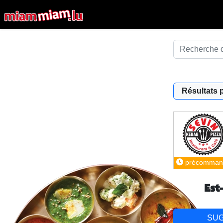
Résultats 
précomman
Est
SU